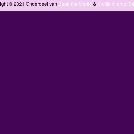
ight © 2021 Onderdeel van
BaakmanMedia
&
Vrolijk Internet S